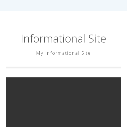
내
용
으
Informational Site
로
바
로
My Informational Site
가
기